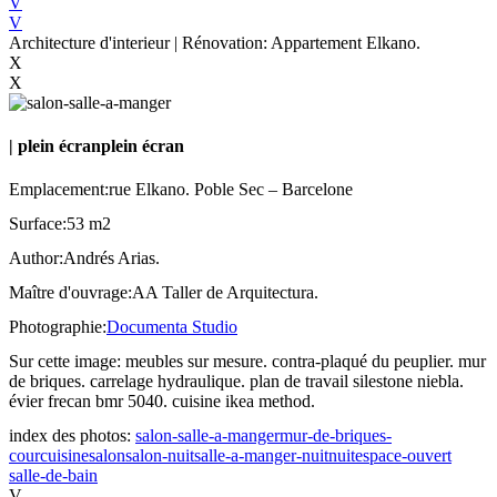
V
V
Architecture d'interieur | Rénovation: Appartement Elkano.
X
X
|
plein écran
plein écran
Emplacement:
rue Elkano. Poble Sec – Barcelone
Surface:
53 m2
Author:
Andrés Arias.
Maître d'ouvrage:
AA Taller de Arquitectura.
Photographie:
Documenta Studio
Sur cette image:
meubles sur mesure. contra-plaqué du peuplier. mur
de briques. carrelage hydraulique. plan de travail silestone niebla.
évier frecan bmr 5040. cuisine ikea method.
index des photos:
salon-salle-a-manger
mur-de-briques-
cour
cuisine
salon
salon-nuit
salle-a-manger-nuit
nuit
espace-ouvert
salle-de-bain
V