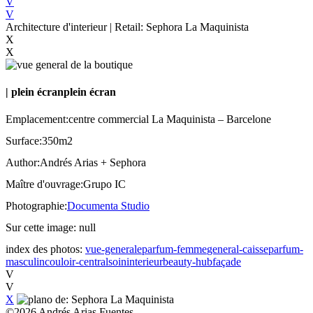
V
V
Architecture d'interieur | Retail: Sephora La Maquinista
X
X
|
plein écran
plein écran
Emplacement:
centre commercial La Maquinista – Barcelone
Surface:
350m2
Author:
Andrés Arias + Sephora
Maître d'ouvrage:
Grupo IC
Photographie:
Documenta Studio
Sur cette image:
null
index des photos:
vue-generale
parfum-femme
general-caisse
parfum-
masculin
couloir-central
soin
interieur
beauty-hub
façade
V
V
X
©
2026
Andrés Arias Fuentes