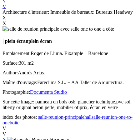
V
V
Architecture d'interieur: Immeuble de bureaux: Bureaux Headway
X
X
|
plein écran
plein écran
Emplacement:
Roger de Lluria. Eixample – Barcelone
Surface:
301 m2
Author:
Andrés Arias.
Maître d'ouvrage:
Fareclima S.L. + AA Taller de Arquitectura.
Photographie:
Documenta Studio
Sur cette image:
panneau en bois osb, plancher technique,pvc sol,
liberty original beton perle, mobilier ofiprix, écran en verre
index des photos:
salle-reunion-principale
hall
salle-reunion-one-to-
one
boite
V
V
X