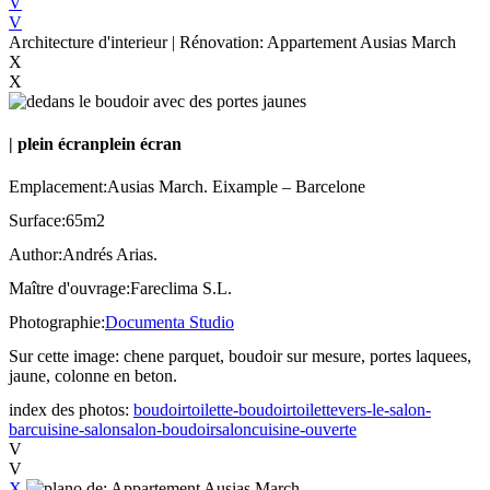
V
V
Architecture d'interieur | Rénovation: Appartement Ausias March
X
X
|
plein écran
plein écran
Emplacement:
Ausias March. Eixample – Barcelone
Surface:
65m2
Author:
Andrés Arias.
Maître d'ouvrage:
Fareclima S.L.
Photographie:
Documenta Studio
Sur cette image:
chene parquet, boudoir sur mesure, portes laquees,
jaune, colonne en beton.
index des photos:
boudoir
toilette-boudoir
toilette
vers-le-salon-
bar
cuisine-salon
salon-boudoir
salon
cuisine-ouverte
V
V
X