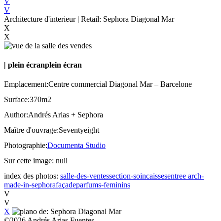
V
V
Architecture d'interieur | Retail: Sephora Diagonal Mar
X
X
|
plein écran
plein écran
Emplacement:
Centre commercial Diagonal Mar – Barcelone
Surface:
370m2
Author:
Andrés Arias + Sephora
Maître d'ouvrage:
Seventyeight
Photographie:
Documenta Studio
Sur cette image:
null
index des photos:
salle-des-ventes
section-soin
caisses
entree
arch-
made-in-sephora
façade
parfums-feminins
V
V
X
©
2026
Andrés Arias Fuentes