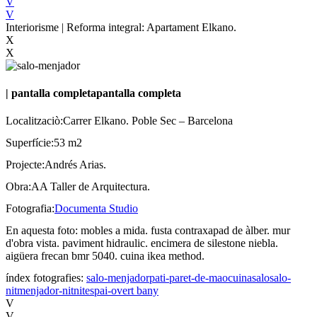
V
V
Interiorisme | Reforma integral: Apartament Elkano.
X
X
|
pantalla completa
pantalla completa
Localitzaciò:
Carrer Elkano. Poble Sec – Barcelona
Superfície:
53 m2
Projecte:
Andrés Arias.
Obra:
AA Taller de Arquitectura.
Fotografia:
Documenta Studio
En aquesta foto:
mobles a mida. fusta contraxapad de àlber. mur
d'obra vista. paviment hidraulic. encimera de silestone niebla.
aigüera frecan bmr 5040. cuina ikea method.
índex fotografies:
salo-menjador
pati-paret-de-mao
cuina
salo
salo-
nit
menjador-nit
nit
espai-overt
bany
V
V