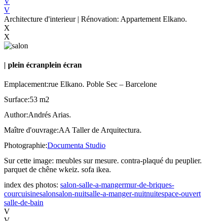
V
V
Architecture d'interieur | Rénovation: Appartement Elkano.
X
X
|
plein écran
plein écran
Emplacement:
rue Elkano. Poble Sec – Barcelone
Surface:
53 m2
Author:
Andrés Arias.
Maître d'ouvrage:
AA Taller de Arquitectura.
Photographie:
Documenta Studio
Sur cette image:
meubles sur mesure. contra-plaqué du peuplier.
parquet de chêne wkeiz. sofa ikea.
index des photos:
salon-salle-a-manger
mur-de-briques-
cour
cuisine
salon
salon-nuit
salle-a-manger-nuit
nuit
espace-ouvert
salle-de-bain
V
V