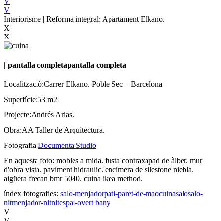
V
V
Interiorisme | Reforma integral: Apartament Elkano.
X
X
|
pantalla completa
pantalla completa
Localitzaciò:
Carrer Elkano. Poble Sec – Barcelona
Superfície:
53 m2
Projecte:
Andrés Arias.
Obra:
AA Taller de Arquitectura.
Fotografia:
Documenta Studio
En aquesta foto:
mobles a mida. fusta contraxapad de àlber. mur
d'obra vista. paviment hidraulic. encimera de silestone niebla.
aigüera frecan bmr 5040. cuina ikea method.
índex fotografies:
salo-menjador
pati-paret-de-mao
cuina
salo
salo-
nit
menjador-nit
nit
espai-overt
bany
V
V